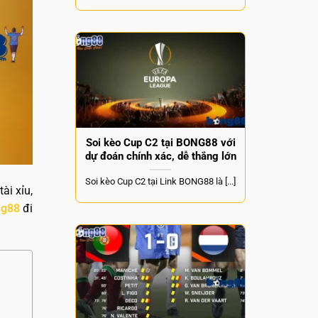
Soi kèo Cup C2 tại BONG88 với
dự đoán chính xác, dễ thắng lớn
Soi kèo Cup C2 tại Link BONG88 là [...]
ài xỉu,
ng88
đi