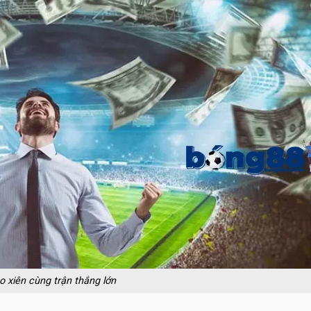
o xiên cùng trận thắng lớn