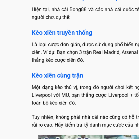
Hiện tại, nhà cái Bong88 và các nhà cái quốc 
người chơ, cụ thể:
Kèo xiên truyền thống
Là loại cược đơn giản, được sử dụng phổ biến n
xiên. Ví dụ: Bạn chọn 3 trận Real Madrid, Arsena
thắng kèo cược xiên đó.
Kèo xiên cùng trận
Một dạng kèo thú vị, trong đó người chơi kết h
Liverpool với MU, bạn thắng cược Liverpool + t
toàn bộ kèo xiên đó.
Tuy nhiên, không phải nhà cái nào cũng có hỗ t
rủi ro cao. Hãy kiểm tra kỹ danh mục cược của nh