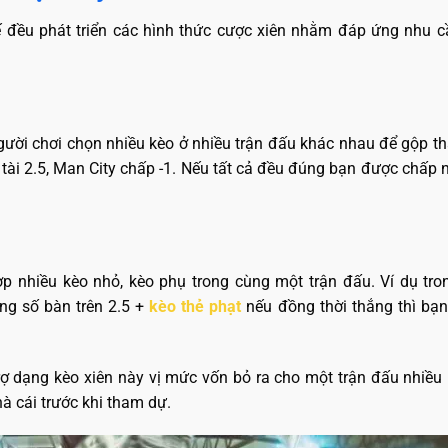
tế đều phát triển các hình thức cược xiên nhằm đáp ứng nhu 
gười chơi chọn nhiều kèo ở nhiều trận đấu khác nhau để gộp t
l tài 2.5, Man City chấp -1. Nếu tất cả đều đúng bạn được chấp 
×
ợp nhiều kèo nhỏ, kèo phụ trong cùng một trận đấu. Ví dụ tro
Bong88
ổng số bàn trên 2.5 +
kèo thẻ phạt
nếu đồng thời thắng thì bạ
rợ dạng kèo xiên này vị mức vốn bỏ ra cho một trận đấu nhiề
à cái trước khi tham dự.