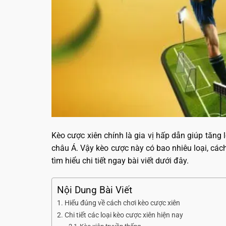
Kèo cược xiên chính là gia vị hấp dẫn giúp tăng 
châu Á. Vậy kèo cược này có bao nhiêu loại, cách
tìm hiểu chi tiết ngay bài viết dưới đây.
Nội Dung Bài Viết
Hiểu đúng về cách chơi kèo cược xiên
Chi tiết các loại kèo cược xiên hiện nay