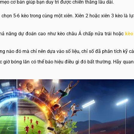
ẹo cơ bản giúp bạn duy trì được chiến thắng lâu dài.
họn 5-6 kèo trong cùng một xiên. Xiên 2 hoặc xiên 3 kèo là l
 khả năng dự đoán cao như kèo châu Á chấp nửa trái hoặc
kèo 
ng nào đó mà chỉ nên dựa vào số liệu, chỉ số đã phân tích kỹ c
ớc giờ bóng lăn có thể báo hiệu điều gì đó bất thường. Hãy quan