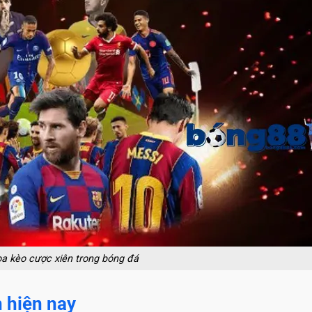
a kèo cược xiên trong bóng đá
n hiện nay