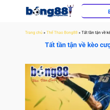
Chuyển
đến
nội
dung
Trang chủ
»
Thể Thao Bong88
»
Tất tần tận về k
Tất tần tận về kèo cư