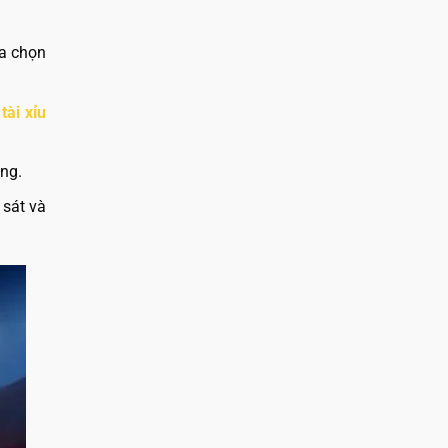
ựa chọn
tài xỉu
àng.
 sát và