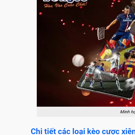
Minh họ
Chi tiết các loại kèo cược xiê