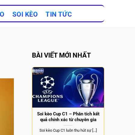
AO
SOI KÈO
TIN TỨC
BÀI VIẾT MỚI NHẤT
Soi kèo Cup C1 – Phân tích kết
quả chính xác từ chuyên gia
Soi kèo Cup C1 luôn thu hút sự [...]